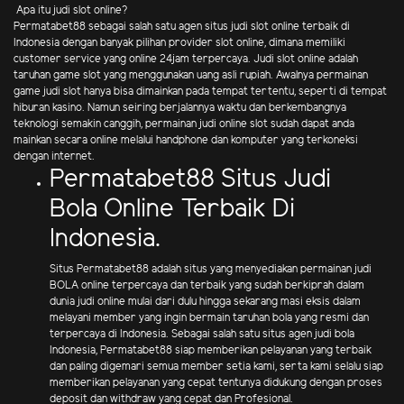
Apa itu judi slot online?
Permatabet88 sebagai salah satu agen situs judi slot online terbaik di
Indonesia dengan banyak pilihan provider slot online, dimana memiliki
customer service yang online 24jam terpercaya. Judi slot online adalah
taruhan game slot yang menggunakan uang asli rupiah. Awalnya permainan
game judi slot hanya bisa dimainkan pada tempat tertentu, seperti di tempat
hiburan kasino. Namun seiring berjalannya waktu dan berkembangnya
teknologi semakin canggih, permainan judi online slot sudah dapat anda
mainkan secara online melalui handphone dan komputer yang terkoneksi
dengan internet.
Permatabet88 Situs Judi
Bola Online Terbaik Di
Indonesia.
Situs Permatabet88 adalah situs yang menyediakan permainan judi
BOLA online terpercaya dan terbaik yang sudah berkiprah dalam
dunia judi online mulai dari dulu hingga sekarang masi eksis dalam
melayani member yang ingin bermain taruhan bola yang resmi dan
terpercaya di Indonesia. Sebagai salah satu situs agen judi bola
Indonesia, Permatabet88 siap memberikan pelayanan yang terbaik
dan paling digemari semua member setia kami, serta kami selalu siap
memberikan pelayanan yang cepat tentunya didukung dengan proses
deposit dan withdraw yang cepat dan Profesional.