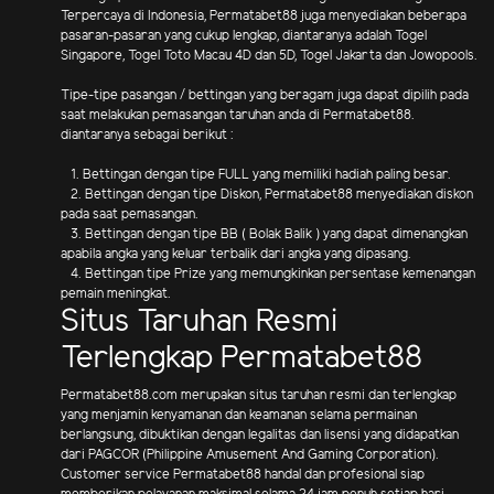
Terpercaya di Indonesia, Permatabet88 juga menyediakan beberapa
pasaran-pasaran yang cukup lengkap, diantaranya adalah Togel
Singapore, Togel Toto Macau 4D dan 5D, Togel Jakarta dan Jowopools.
Tipe-tipe pasangan / bettingan yang beragam juga dapat dipilih pada
saat melakukan pemasangan taruhan anda di Permatabet88.
diantaranya sebagai berikut :
1. Bettingan dengan tipe FULL yang memiliki hadiah paling besar.
2. Bettingan dengan tipe Diskon, Permatabet88 menyediakan diskon
pada saat pemasangan.
3. Bettingan dengan tipe BB ( Bolak Balik ) yang dapat dimenangkan
apabila angka yang keluar terbalik dari angka yang dipasang.
4. Bettingan tipe Prize yang memungkinkan persentase kemenangan
pemain meningkat.
Situs Taruhan Resmi
Terlengkap Permatabet88
Permatabet88.com merupakan situs taruhan resmi dan terlengkap
yang menjamin kenyamanan dan keamanan selama permainan
berlangsung, dibuktikan dengan legalitas dan lisensi yang didapatkan
dari PAGCOR (Philippine Amusement And Gaming Corporation).
Customer service Permatabet88 handal dan profesional siap