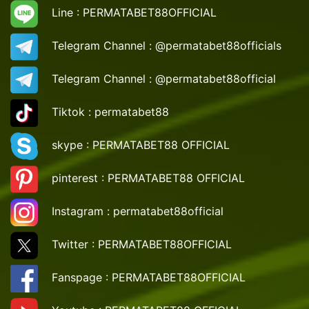
Line : PERMATABET88OFFICIAL
Telegram Channel : @permatabet88officials
Telegram Channel : @permatabet88official
Tiktok : permatabet88
skype : PERMATABET88 OFFICIAL
pinterest : PERMATABET88 OFFICIAL
Instagram : permatabet88official
Twitter : PERMATABET88OFFICIAL
Fanspage : PERMATABET88OFFICIAL