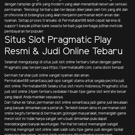
dengan tampilan grafik yang modern yang akan menambah keseruan sensasi
permainan. Teknologi terbaru dan terdepan dikerjakan oleh tim yang ahli dan
profesional di bidangnya yang akan menjamin permainan lebih aman dan
nyaman. Setiap proses transaksi di Permatabet88 lebih cepat karena di
support banyak pilihan bank swasta terbaik juga berbagai pilihan metode
pembayaran terpopuler.
Situs Slot Pragmatic Play
Resmi & Judi Online Tebaru
Selamat mengunjungi di situs judi slot online terbaru tahun dengan game
Pragmatic play terpercaya
https://permataku88.com
, cuma disini tempat
bermain taruhan judi online sangat nyaman dan aman.
Permatabet88 senantiasa jadi opsi sangat utama untuk segala pecinta judi
slot online. Permatabet88 Selaku situs slot resmi Indonesia, Pragmatic situs
judi slot online 24jam terbaru sediakan ribuan tipe game slot winrate besar
yang dapat Anda mainkan sepuasnya.
Dari tahun ke tahun, permainan slot online senantiasa jadi game judi kesukaan
yang banyak dimainkan para petaruh. Terlebih belum lama ini permainan slot
online begitu terkenal di bermacam golongan masyarakat, memanglah game
mesin slot ini tidak hanya sangat seru buat dimainkan pula dapat
mendatangkan banyak keuntungan. Perihal tersebut memanglah sangat
normal, mengingat slot online ialah salah satu tipe game judi dengan tipikal