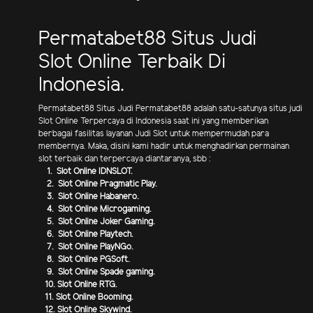
Permatabet88 Situs Judi
Slot Online Terbaik Di
Indonesia.
Permatabet88 Situs Judi Permatabet88 adalah satu-satunya situs judi
Slot Online Terpercaya di Indonesia saat ini yang memberikan
berbagai fasilitas layanan Judi Slot untuk mempermudah para
membernya. Maka, disini kami hadir untuk menghadirkan permainan
slot terbaik dan terpercaya diantaranya, sbb :
1. Slot Online IDNSLOT.
2. Slot Online Pragmatic Play.
3. Slot Online Habanero.
4. Slot Online Microgaming.
5. Slot Online Joker Gaming.
6. Slot Online Playtech.
7. Slot Online PlayNGo.
8. Slot Online PGSoft.
9. Slot Online Spade gaming.
10. Slot Online RTG.
11. Slot Online Booming.
12. Slot Online Skywind.