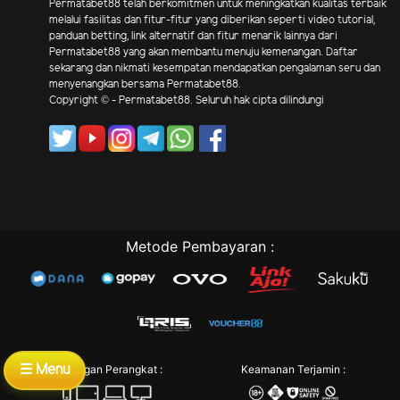
Permatabet88 telah berkomitmen untuk meningkatkan kualitas terbaik
melalui fasilitas dan fitur-fitur yang diberikan seperti video tutorial,
panduan betting, link alternatif dan fitur menarik lainnya dari
Permatabet88 yang akan membantu menuju kemenangan. Daftar
sekarang dan nikmati kesempatan mendapatkan pengalaman seru dan
menyenangkan bersama Permatabet88.
Copyright © - Permatabet88. Seluruh hak cipta dilindungi
Metode Pembayaran :
☰ Menu
Dukungan Perangkat :
Keamanan Terjamin :