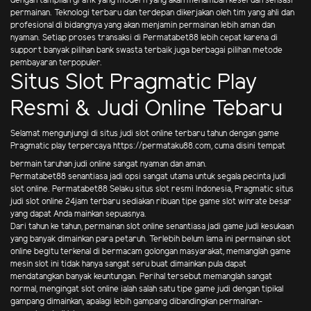
dengan tampilan grafik yang modern yang akan menambah keseruan sensasi
permainan. Teknologi terbaru dan terdepan dikerjakan oleh tim yang ahli dan
profesional di bidangnya yang akan menjamin permainan lebih aman dan
nyaman. Setiap proses transaksi di Permatabet88 lebih cepat karena di
support banyak pilihan bank swasta terbaik juga berbagai pilihan metode
pembayaran terpopuler.
Situs Slot Pragmatic Play
Resmi & Judi Online Tebaru
Selamat mengunjungi di situs judi slot online terbaru tahun dengan game
Pragmatic play terpercaya
https://permataku88.com
, cuma disini tempat
bermain taruhan judi online sangat nyaman dan aman.
Permatabet88 senantiasa jadi opsi sangat utama untuk segala pecinta judi
slot online. Permatabet88 Selaku situs slot resmi Indonesia, Pragmatic situs
judi slot online 24jam terbaru sediakan ribuan tipe game slot winrate besar
yang dapat Anda mainkan sepuasnya.
Dari tahun ke tahun, permainan slot online senantiasa jadi game judi kesukaan
yang banyak dimainkan para petaruh. Terlebih belum lama ini permainan slot
online begitu terkenal di bermacam golongan masyarakat, memanglah game
mesin slot ini tidak hanya sangat seru buat dimainkan pula dapat
mendatangkan banyak keuntungan. Perihal tersebut memanglah sangat
normal, mengingat slot online ialah salah satu tipe game judi dengan tipikal
gampang dimainkan, apalagi lebih gampang dibandingkan permainan-