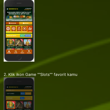
2. Klik ikon Game ""Slots"" favorit kamu