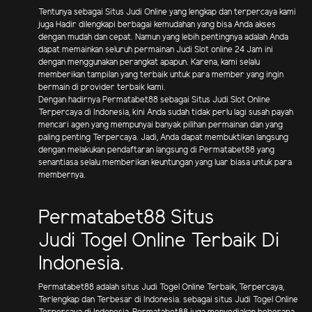
Tentunya sebagai Situs Judi Online yang lengkap dan terpercaya kami
juga Hadir dilengkapi berbagai kemudahan yang bisa Anda akses
dengan mudah dan cepat. Namun yang lebih pentingnya adalah Anda
dapat memainkan seluruh permainan Judi Slot online 24 Jam ini
dengan menggunakan perangkat apapun. Karena, kami selalu
memberikan tampilan yang terbaik untuk para member yang ingin
bermain di provider terbaik kami.
Dengan hadirnya Permatabet88 sebagai Situs Judi Slot Online
Terpercaya di Indonesia, kini Anda sudah tidak perlu lagi susah payah
mencari agen yang mempunyai banyak pilihan permainan dan yang
paling penting Terpercaya. Jadi, Anda dapat membuktikan langsung
dengan melakukan pendaftaran langsung di Permatabet88 yang
senantiasa selalu memberikan keuntungan yang luar biasa untuk para
membernya.
Permatabet88 Situs
Judi Togel Online Terbaik Di
Indonesia.
Permatabet88 adalah situs Judi Togel Online Terbaik, Terpercaya,
Terlengkap dan Terbesar di Indonesia. sebagai situs Judi Togel Online