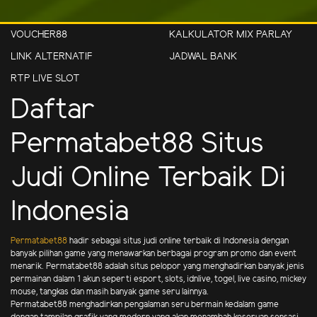
VOUCHER88
KALKULATOR MIX PARLAY
LINK ALTERNATIF
JADWAL BANK
RTP LIVE SLOT
Daftar
Permatabet88 Situs
Judi Online Terbaik Di
Indonesia
Permatabet88
hadir sebagai situs judi online terbaik di Indonesia dengan
banyak pilihan game yang menawarkan berbagai program promo dan event
menarik. Permatabet88 adalah situs pelopor yang menghadirkan banyak jenis
permainan dalam 1 akun seperti esport, slots, idnlive, togel, live casino, mickey
mouse, tangkas dan masih banyak game seru lainnya.
Permatabet88 menghadirkan pengalaman seru bermain kedalam game