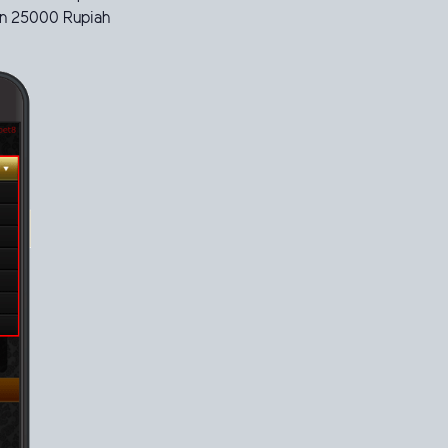
an 25000 Rupiah