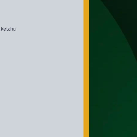
 ketahui