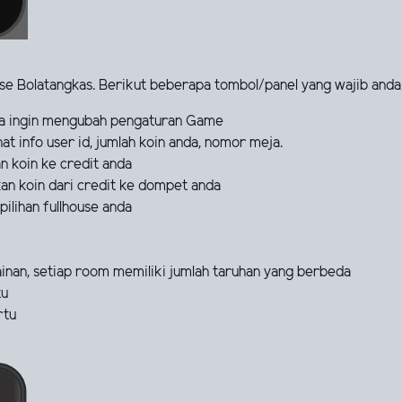
ouse Bolatangkas. Berikut beberapa tombol/panel yang wajib anda
 anda ingin mengubah pengaturan Game
ihat info user id, jumlah koin anda, nomor meja.
n koin ke credit anda
an koin dari credit ke dompet anda
pilihan fullhouse anda
inan, setiap room memiliki jumlah taruhan yang berbeda
tu
rtu