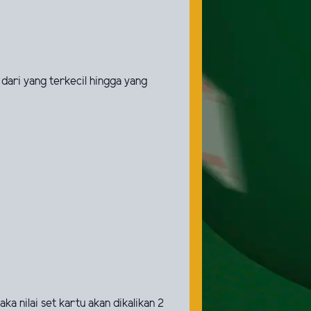
 dari yang terkecil hingga yang
ka nilai set kartu akan dikalikan 2